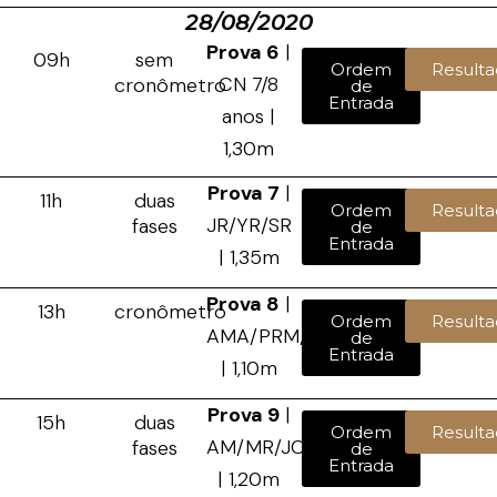
28/08/2020
Prova 6
|
09h
sem
Ordem
Resulta
CN 7/8
cronômetro
de
Entrada
anos |
1,30m
Prova 7
|
11h
duas
Ordem
Resulta
JR/YR/SR
fases
de
Entrada
| 1,35m
Prova 8
|
13h
cronômetro
Ordem
Resulta
AMA/PRM/JCA
de
Entrada
| 1,10m
Prova 9
|
15h
duas
Ordem
Resulta
AM/MR/JC
fases
de
Entrada
| 1,20m