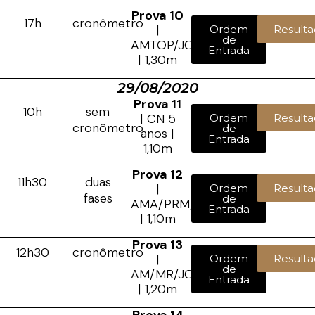
Prova 10
17h
cronômetro
|
Ordem
Resulta
de
AMTOP/JCTOP
Entrada
| 1,30m
29/08/2020
Prova 11
10h
sem
| CN 5
Ordem
Resulta
cronômetro
de
anos |
Entrada
1,10m
Prova 12
11h30
duas
|
Ordem
Resulta
fases
de
AMA/PRM/JCA
Entrada
| 1,10m
Prova 13
12h30
cronômetro
|
Ordem
Resulta
de
AM/MR/JC
Entrada
| 1,20m