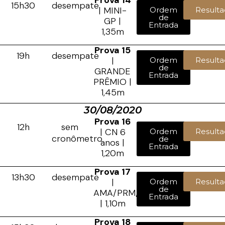
Prova 14
15h30
desempate
| MINI-
Ordem
Resulta
de
GP |
Entrada
1,35m
Prova 15
19h
desempate
|
Ordem
Resulta
de
GRANDE
Entrada
PRÊMIO |
1,45m
30/08/2020
Prova 16
12h
sem
| CN 6
Ordem
Resulta
cronômetro
de
anos |
Entrada
1,20m
Prova 17
13h30
desempate
|
Ordem
Resulta
de
AMA/PRM/JCA
Entrada
| 1,10m
Prova 18