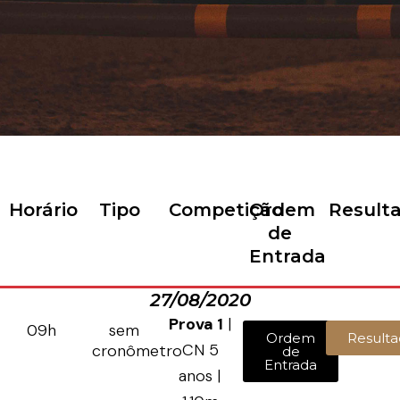
Horário
Tipo
Competição
Ordem
Result
de
Entrada
27/08/2020
Prova 1
|
09h
sem
Ordem
Resulta
CN 5
cronômetro
de
Entrada
anos |