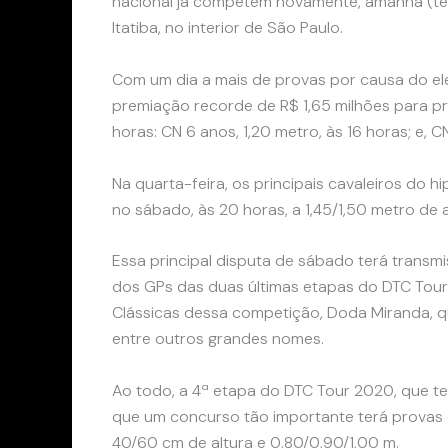
nacional já competem novamente, amanhã (terça
Itatiba, no interior de São Paulo.
Com um dia a mais de provas por causa do el
premiação recorde de R$ 1,65 milhões para pr
horas: CN 6 anos, 1,20 metro, às 16 horas; e, CN
Na quarta-feira, os principais cavaleiros do 
no sábado, às 20 horas, a 1,45/1,50 metro de
Essa principal disputa de sábado terá transm
dos GPs das duas últimas etapas do DTC Tour
Clássicas dessa competição, Doda Miranda, q
entre outros grandes nomes.
Ao todo, a 4ª etapa do DTC Tour 2020, que ter
que um concurso tão importante terá provas 
40/60 cm de altura e 0,80/0,90/1,00 m.