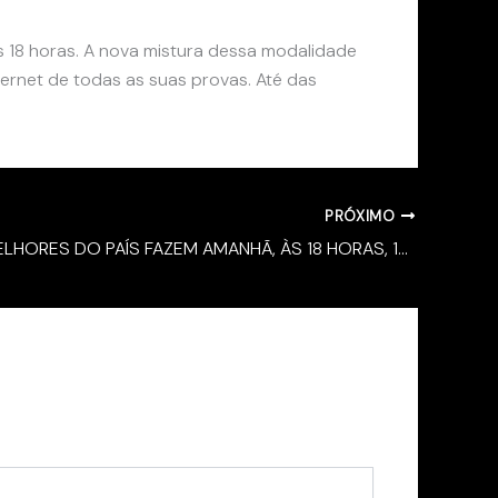
s 18 horas. A nova mistura dessa modalidade
ternet de todas as suas provas. Até das
PRÓXIMO
HIPISMO: MELHORES DO PAÍS FAZEM AMANHÃ, ÀS 18 HORAS, 1ª PROVA DA SÉRIE FORTE DO DTC TOUR 2020 EM ITATIBA, COM TRANSMISSÃO AO VIVO PELA INTERNET