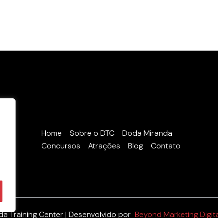
Home
Sobre o DTC
Doda Miranda
Concursos
Atrações
Blog
Contato
ê
a Training Center | Desenvolvido por
Beyond Marketing Digita