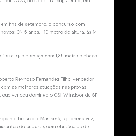
C Tour 2020, no Doda Training Center, em
a em fins de setembro, o concurso com
vos: CN 5 anos, 1,10 metro de altura, às 14
rie forte, que começa com 1,35 metro e chega
 Roberto Reynoso Fernandez Filho, vencedor
a, com as melhores atuações nas provas
a, que venceu domingo o CSI-W Indoor da SPH,
ismo brasileiro. Mas será, a primeira vez,
niciantes do esporte, com obstáculos de