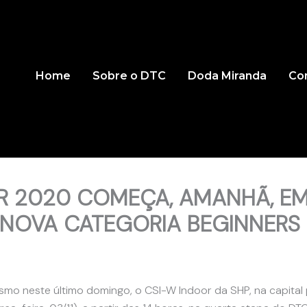
Home
Sobre o DTC
Doda Miranda
Co
R 2020 COMEÇA, AMANHÃ, EM I
A NOVA CATEGORIA BEGINNERS
smo neste último domingo, o CSI-W Indoor da SHP, na capital p