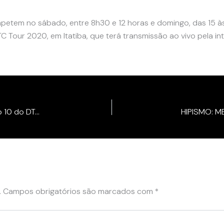
ompetem no sábado, entre 8h30 e 12 horas e domingo, das 15 à
 Tour 2020, em Itatiba, que terá transmissão ao vivo pela in
Em boa fase, Doda Miranda vence pela 2ª vez o top 10 do DTC Tour, em Itatiba
.
Campos obrigatórios são marcados com
*