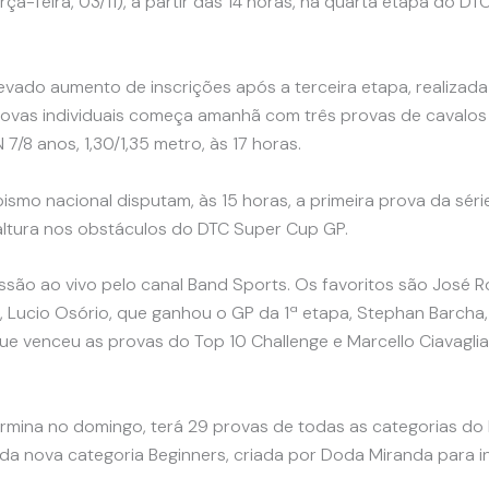
-feira, 03/11), a partir das 14 horas, na quarta etapa do DT
evado aumento de inscrições após a terceira etapa, realizad
ovas individuais começa amanhã com três provas de cavalos no
 7/8 anos, 1,30/1,35 metro, às 17 horas.
hipismo nacional disputam, às 15 horas, a primeira prova da sé
 altura nos obstáculos do DTC Super Cup GP.
issão ao vivo pelo canal Band Sports. Os favoritos são José
, Lucio Osório, que ganhou o GP da 1ª etapa, Stephan Barch
ue venceu as provas do Top 10 Challenge e Marcello Ciavagli
mina no domingo, terá 29 provas de todas as categorias do hip
da nova categoria Beginners, criada por Doda Miranda para i