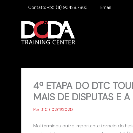
Ir
Contato:
+55 (11) 93428.7863
Email
para
o
conteúdo
4ª ETAPA DO DTC TOU
MAIS DE DISPUTAS E 
Por
DTC
/
02/11/2020
Mal terminou outro importante torneio do hipi