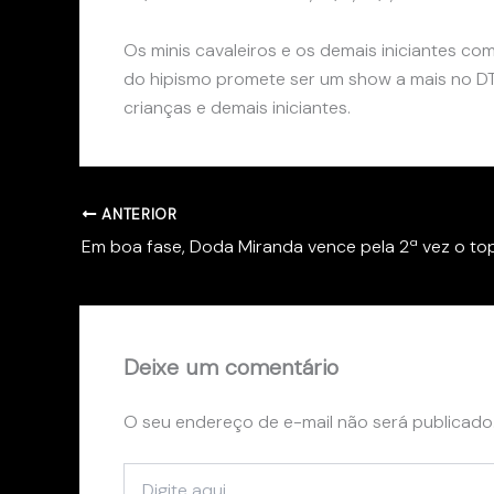
Os minis cavaleiros e os demais iniciantes c
do hipismo promete ser um show a mais no DTC
crianças e demais iniciantes.
ANTERIOR
Deixe um comentário
O seu endereço de e-mail não será publicado
Digite