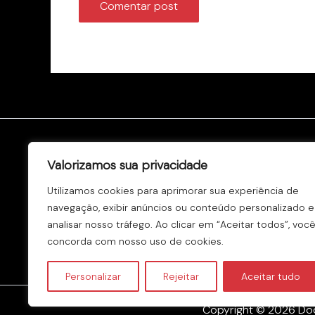
Valorizamos sua privacidade
Utilizamos cookies para aprimorar sua experiência de
navegação, exibir anúncios ou conteúdo personalizado e
analisar nosso tráfego. Ao clicar em “Aceitar todos”, voc
Av. Nossa Senhora das Graças, 4929
concorda com nosso uso de cookies.
Itatiba/SP.
Personalizar
Rejeitar
Aceitar tudo
Copyright © 2026 Dod