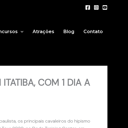
ncursos
Atrações
Blog
Contato
TATIBA, COM 1 DIA A
aulista, os principais cavaleiros do hipismo