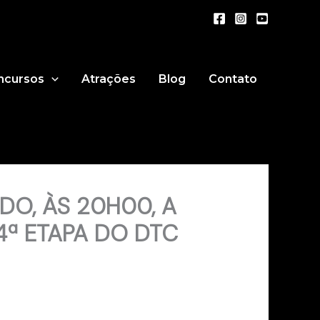
ncursos
Atrações
Blog
Contato
DO, ÀS 20H00, A
4ª ETAPA DO DTC