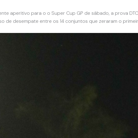
lente aperitivo para o o Super Cup GP de sábado, a prova DTC C
curso de desempate entre os 14 conjuntos que zeraram o prim