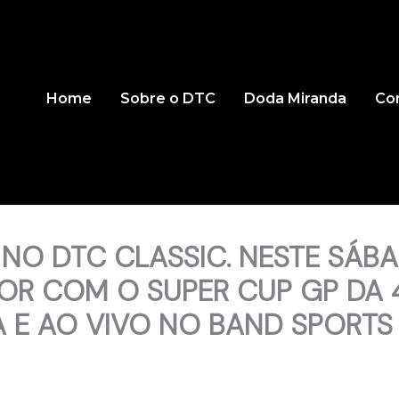
Home
Sobre o DTC
Doda Miranda
Co
 NO DTC CLASSIC. NESTE SÁBA
OR COM O SUPER CUP GP DA 
BA E AO VIVO NO BAND SPORTS