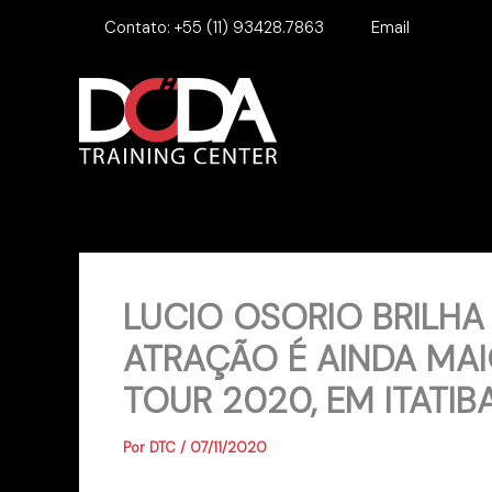
Ir
Contato:
+55 (11) 93428.7863
Email
para
o
conteúdo
LUCIO OSORIO BRILHA
ATRAÇÃO É AINDA MAI
TOUR 2020, EM ITATI
Por
DTC
/
07/11/2020