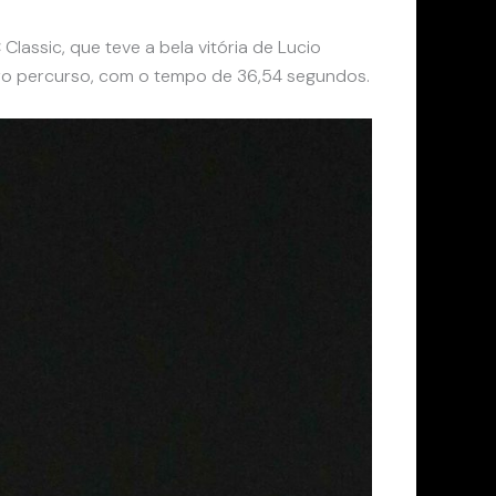
lassic, que teve a bela vitória de Lucio
eiro percurso, com o tempo de 36,54 segundos.