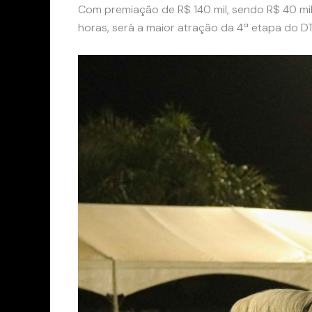
Com premiação de R$ 140 mil, sendo R$ 40 mi
horas, será a maior atração da 4ª etapa do DT